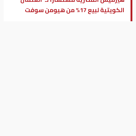
الكويتية لبيع 17% من هيومن سوفت
هيرميس
حنان فخرى