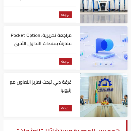
"ناسداك دبي"
بورصة
مراجعة تحريرية: Pocket Option
مقارنةً بمنصات التداول الأخرى
بورصة
غرفة دبي تبحث تعزيز التعاون مع
إثيوبيا
بورصة
هيرميس المصرية مستشارًا لـ"العثمان"