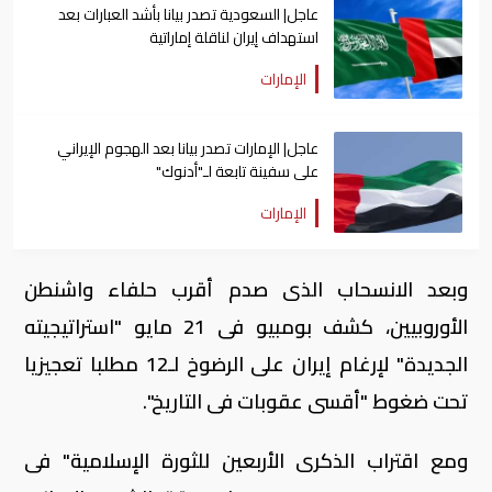
عاجل| السعودية تصدر بيانا بأشد العبارات بعد
استهداف إيران لناقلة إماراتية
الإمارات
عاجل| الإمارات تصدر بيانا بعد الهجوم الإيراني
على سفينة تابعة لـ"أدنوك"
الإمارات
وبعد الانسحاب الذى صدم أقرب حلفاء واشنطن
الأوروبيين، كشف بومبيو فى 21 مايو "استراتيجيته
الجديدة" لإرغام إيران على الرضوخ لـ12 مطلبا تعجيزيا
تحت ضغوط "أقسى عقوبات فى التاريخ".
ومع اقتراب الذكرى الأربعين للثورة الإسلامية" فى