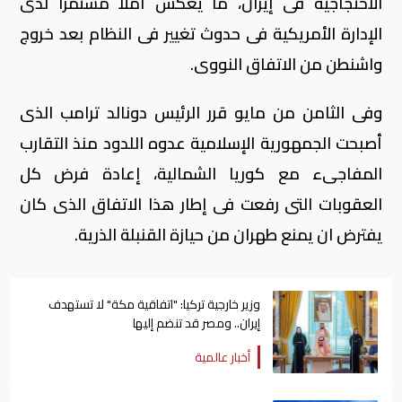
الاحتجاجية فى إيران، ما يعكس أملا مستمرا لدى
الإدارة الأمريكية فى حدوث تغيير فى النظام بعد خروج
واشنطن من الاتفاق النووى.
وفى الثامن من مايو قرر الرئيس دونالد ترامب الذى
أصبحت الجمهورية الإسلامية عدوه اللدود منذ التقارب
المفاجىء مع كوريا الشمالية، إعادة فرض كل
العقوبات التى رفعت فى إطار هذا الاتفاق الذى كان
يفترض ان يمنع طهران من حيازة القنبلة الذرية.
وزير خارجية تركيا: "اتفاقية مكة" لا تستهدف
إيران.. ومصر قد تنضم إليها
أخبار عالمية