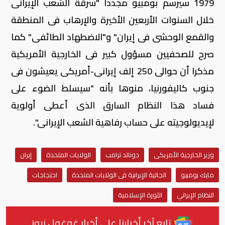
1979 سيرسم بومبيو مجددا "سرقة الشعب الإيرانى
خلال السنوات الأربعين الأخيرة والإرهاب فى المنطقة
والقمع الوحشى فى إيران" و"الاضطهاد الطائفى" كما
صرح للصحفيين مسؤول كبير فى الخارجية الأمريكية
مذكرا أن حوالى 250 إلف إيرانى-أمريكى يعيشون فى
جنوب كاليفورنيا، منوها بأنه "سيسلط الضوء على
فساد هذا النظام السارق الذى أعطى أولوية
لإيديولوجيته على حساب رفاهية الشعب الإيرانى".
وزير الخارجية الأمريكى
دونالد ترامب
الولايات المتحدة
إيران
مايك بومبيو
الجالية الإيرانية فى الولايات المتحدة
احتجاجات
النظام الإيراني
الثورة الإسلامية
تابع آخر أخبارنا على أخبار غوغول نيوز