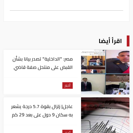
اقرأ أيضا
مصر: "الداخلية" تصدر بيانا بشأن
القبض على منتحل صفة قاضي
للاستيلاء على المواطنين
أخبار
عاجل| زلزال بقوة 5.7 درجة يشعر
به سكان 9 دول على بعد 29 كم
من السويس
أخبار