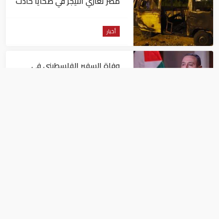
مصر تعازي النيجر في ضحايا حادث
تصادم حافلتين
أخبار
وفاة السفير الفلسطيني في
القاهرة دياب اللوح
أخبار
مصر: التعليم العالي تحذر الطلاب
من استنفاد الرغبات قبل غلق
التسجيل
أخبار