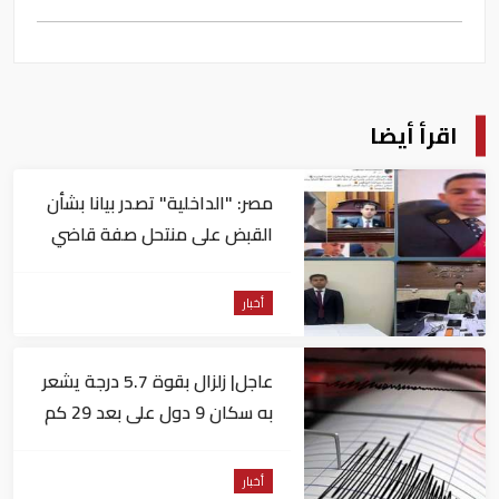
اقرأ أيضا
مصر: "الداخلية" تصدر بيانا بشأن
القبض على منتحل صفة قاضي
للاستيلاء على المواطنين
أخبار
عاجل| زلزال بقوة 5.7 درجة يشعر
به سكان 9 دول على بعد 29 كم
من السويس
أخبار