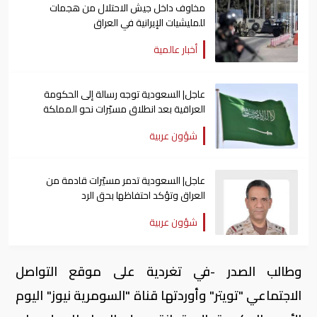
مخاوف داخل جيش الاحتلال من هجمات
للمليشيات الإيرانية في العراق
أخبار عالمية
عاجل| السعودية توجه رسالة إلى الحكومة
العراقية بعد انطلاق مسيّرات نحو المملكة
شؤون عربية
عاجل| السعودية تدمر مسيّرات قادمة من
العراق وتؤكد احتفاظها بحق الرد
شؤون عربية
وطالب الصدر -في تغردية على موقع التواصل
الاجتماعي "تويتر" وأوردتها قناة "السومرية نيوز" اليوم