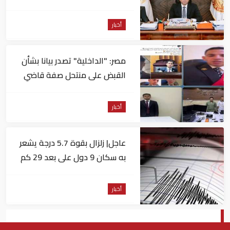
أخبار
مصر: "الداخلية" تصدر بيانا بشأن
القبض على منتحل صفة قاضي
للاستيلاء على المواطنين
أخبار
عاجل| زلزال بقوة 5.7 درجة يشعر
به سكان 9 دول على بعد 29 كم
من السويس
أخبار
ترامب يحذر إيران من التفكير فى تخصيب