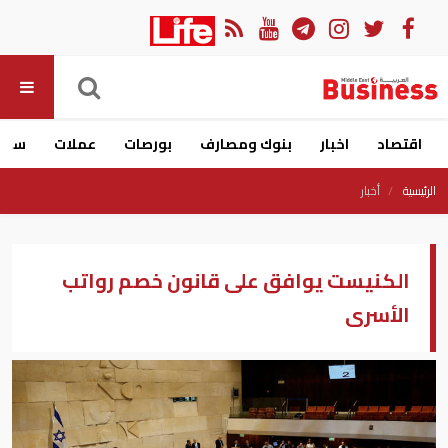
اقتصاد
اخبار
بنوك ومصارف
بورصات
عملات
سيار
الرئيسية
أخبار
الكنيست يوافق على قانون خصم رواتب
الأسرى