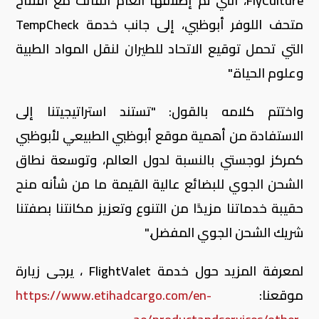
FlyCulture
، التي تم إطلاقها العام الفائت مع افتتاح
متحف اللوفر أبوظبي، إلى جانب خدمة
TempCheck
التي تحمل توقيع الاتحاد للطيران لنقل المواد الطبية
وعلوم الحياة."
واختتم كلامه بالقول: "تستند استراتيجيتنا إلى
الاستفادة من أهمية موقع أبوظبي الطبيعي لأبوظبي
كمركز لوجستي بالنسبة لدول العالم، وتوسعة نطاق
الشحن الجوي للبضائع عالية القيمة ما من شأنه منح
حقيبة خدماتنا مزيدًا من التنوع وتعزيز مكانتنا بصفتنا
شريك الشحن الجوي المفضل."
لمعرفة المزيد حول خدمة
FlightValet
، يرجى زيارة
موقعنا:
https://www.etihadcargo.com/en-