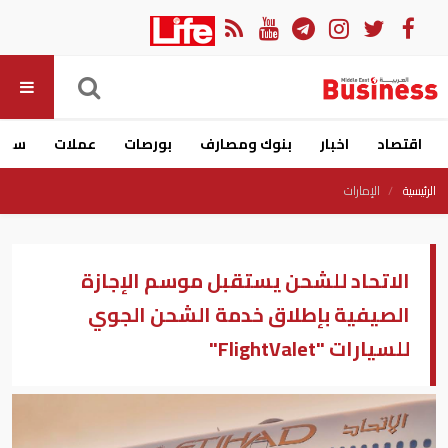
اقتصاد
اخبار
بنوك ومصارف
بورصات
عملات
سيار
الرئيسية
الإمارات
الاتحاد للشحن يستقبل موسم الإجازة
الصيفية بإطلاق خدمة الشحن الجوي
للسيارات "FlightValet"