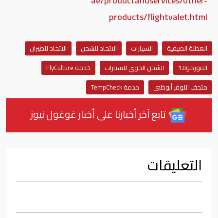
ae/productandservices/other-
products/flightvalet.html
العطلة الصيفية
السيارات
الاتحاد للشحن
الاتحاد للطيران
الفورمولا1
الشحن الجوي للسيارات
خدمة FlyCulture
متحف اللوفر أبوظبي
خدمة TempCheck
تابع آخر أخبارنا على أخبار غوغول نيوز
التعليقات