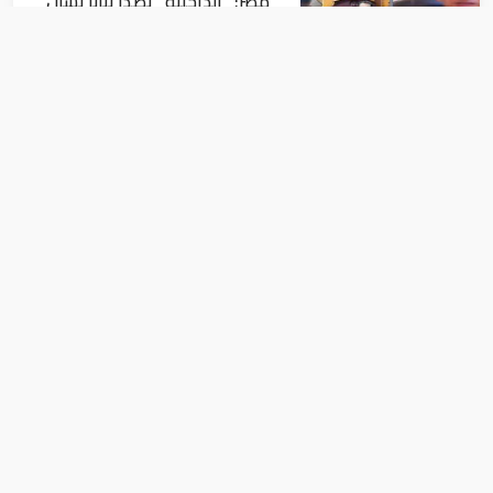
مصر: "الداخلية" تصدر بيانا بشأن
القبض على منتحل صفة قاضي
للاستيلاء على المواطنين
أخبار
عاجل| زلزال بقوة 5.7 درجة يشعر
به سكان 9 دول على بعد 29 كم
من السويس
أخبار
الأتراك يدلون بأصواتهم في انتخابات
رئاسية وبرلمانية