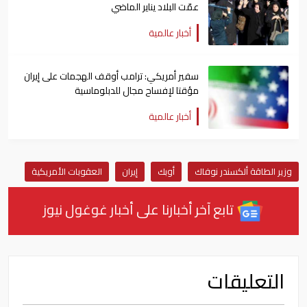
عمّت البلاد يناير الماضي
أخبار عالمية
سفير أمريكي: ترامب أوقف الهجمات على ​إيران
مؤقتا لإفساح مجال ​للدبلوماسية
أخبار عالمية
وزير الطاقة ألكسندر نوفاك
أوبك
إيران
العقوبات الأمريكية
تابع آخر أخبارنا على أخبار غوغول نيوز
التعليقات