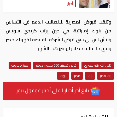
أخبار
وتلقت قروض المصرية للاتصالات الدعم في الأساس
من بنوك إماراتية، في حين يرتب كريدي سويس
واتش.اس.بي.سي قرض الشركة القابضة لكهرباء مصر
وفق ما قالته مصادر لرويترز هذا الشهر.
ثاني أكبر بنك مصري
قرض قيمته 500 مليون دولار
سيتي جروب
بنك مصر
بنك
مصر
بنوك
تابع آخر أخبارنا على أخبار غوغول نيوز