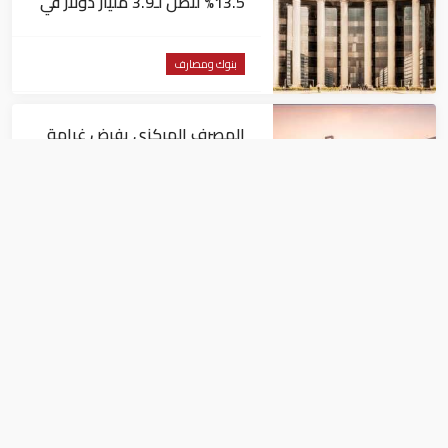
13.5% لتصل لـ3.9 مليار دولار في
يونيو
بنوك ومصارف
المصرف المركزي يفرض غرامة
مالية 1.82 مليون درهم على فرع
لبنك أجنبي
بنوك ومصارف
البنوك المصرية تعتمد معيار ISO
20022 الدولي في التحويلات
المالية
بنوك ومصارف