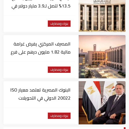
13.5% لتصل لـ3.9 مليار دولار في
يونيو
بنوك ومصارف
المصرف المركزي يفرض غرامة
مالية 1.82 مليون درهم على فرع
لبنك أجنبي
بنوك ومصارف
البنوك المصرية تعتمد معيار ISO
20022 الدولي في التحويلات
المالية
بنوك ومصارف