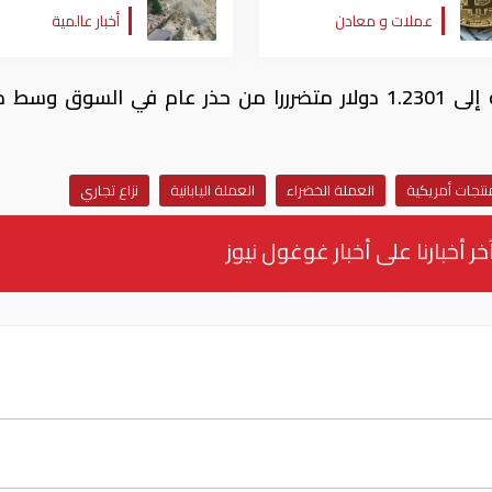
للذهب
عملات و معادن
أخبار عالمية
وتراجع اليورو 0.16% أمام العملة الأمريكية إلى 1.2301 دولار متضرررا من حذر عام في السوق
نتجات أمريكية
العملة الخضراء
العملة اليابانية
نزاع تجاري
خر أخبارنا على أخبار غوغول نيوز