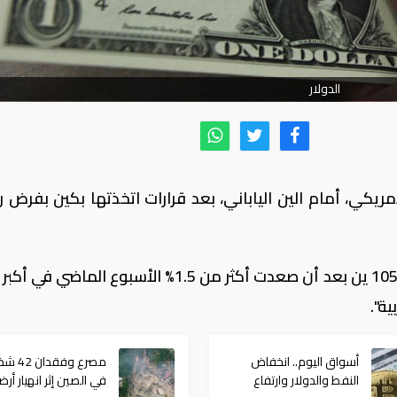
الدولار
أمريكي، أمام الين الياباني، بعد قرارات اتخذتها بكين بفرض 
وهبط الدولار أمام الين الياباني 0.3% إلى 105.90 ين بعد أن صعدت أكثر من 1.5% الأسبوع الم
ية".
أسواق اليوم.. انخفاض
مصرع وفقدان
النفط والدولار وارتفاع
في الصين إثر انهيار أر