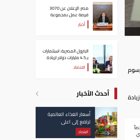
مصر: الإعلان عن 3070
فرصة عمل بمجموعة
طلعت مصطفى
أخبار
البترول المصرية: استثمارات
بـ4.5 مليارات دولار لزيادة
الإنتاج المحلي وتقليل
اقتصاد
رسوم
الاستيراد
أحدث الأخبار
اضي في أكبر زيادة
أسعار الغذاء العالمية
ترتفع إلى اعلى
 42 شخصاً
مستوياتها منذ 3 سنوات
اقتصاد
ضي