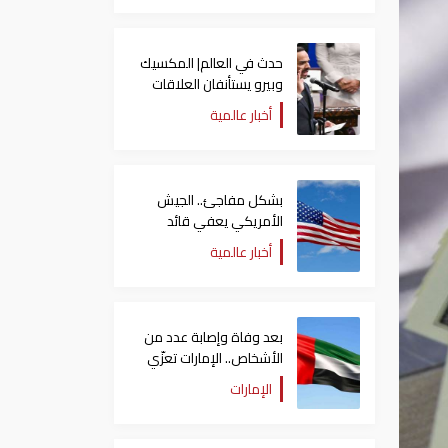
حدث في العالم| المكسيك
وبيرو يستأنفان العلاقات
بعد قطيعة 9 أشهر..
أخبار عالمية
وتنصيب رئيسا جديدا
لكولومبيا
بشكل مفاجئ.. الجيش
الأمريكي يعفي قائد
الفيلق الخامس من منصبه
أخبار عالمية
بعد وفاة وإصابة عدد من
الأشخاص.. الإمارات تعزّي
أنغولا
الإمارات