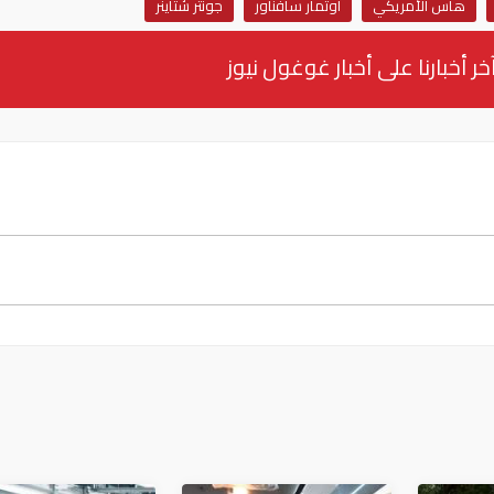
هاس الأمريكي
أوتمار سافناور
جونتر شتاينر
خر أخبارنا على أخبار غوغول نيوز