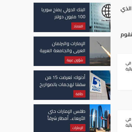
غزة
الذي
البنك الدولي يمنح سوريا
100 مليون دولار
اقتصاد
نقوم
الإمارات والبرلمان
العربي والجامعة العربية
يدينون الهجوم الحوثي
شؤون عربية
ً في
على نجران بالسعودية
ئية
ي
أدنوك: تعرضت 15 من
سفننا لهجمات بالصواريخ
والطائرات المسيّرة منذ
طاقة
بداية النزاع
طقس الإمارات حتى
الأربعاء.. أمطار شرقاً
ً في
وجنوباً وانخفاض
ئية
الإمارات
ي