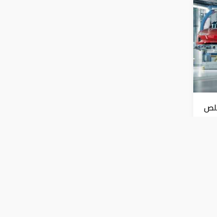
قلص
ة"