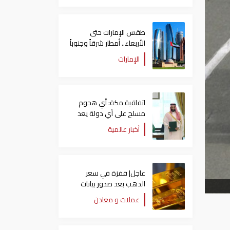
طقس الإمارات حتى
الأربعاء.. أمطار شرقاً وجنوباً
وانخفاض تدريجي للحرارة
الإمارات
اتفاقية مكة: أي هجوم
مسلح على أي دولة يعد
هجوما على الدول الثلاث
أخبار عالمية
جميعا
عاجل| قفزة في سعر
الذهب بعد صدور بيانات
الوظائف الأمريكية
عملات و معادن