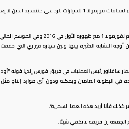
انبرى فريق هاس المنافس في بطولة العالم لسباقات فورمولا 1 للسيارات للرد على منتقديه الذي
وفريق هاس الأمريكي هو أحدث فريق ينضم لفورمولا 1 مع ظهوره الأول في 2016 وفي
وجه التشابه الكثيرة بينها وبين سيارة فيراري التي حققت ن
ر سافناور رئيس العمليات في فريق فورس إنديا قوله "أود
ه في البطولة العامين ويمكنه ودون أي موارد إنتاج مثل
 كذلك فأنا أريد هذه العصا السحرية".
م الجمعة إن فريقه لا يخفي شيئا.