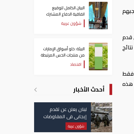
البيان الكامل لتوقيع
ن لا يعجبهم
اتفاقية الدفاع المشترك
بين السعودية وتركيا
شؤون عربية
وباكستان
 الموسم الحالي قدم
تائج
البيئة: خلو أسواق الإمارات
من منتجات الخس المرتبطة
بتفشي داء السيكلوسبورا
اقتصاد
 فقط
 هذه
أحدث الأخبار
لبنان يعلن عن تقدم
إيجابي في المفاوضات
مع إسرائيل.. وأمريكا
شؤون عربية
تضغط لوقف النار في