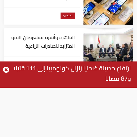
اقتصاد
القاهرة وأنقرة يستعرضان النمو
المتزايد للصادرات الزراعية
المصرية للسوق التركي
اقتصاد
ارتفاع حصيلة ضحايا زلزال كولومبيا إلى 111 قتيلا
و87 مصابا
بنك هولندي يحذّر: موجات الحر قد
تمحو جزءاً كبيراً من النمو
الاقتصادي لأوروبا
اقتصاد
الإمارات تسجل أحد أقوى