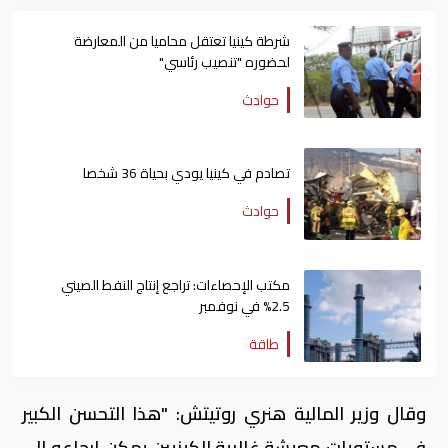
شرطة كينيا تعتقل محاميا من المعارضة
لحضوره "تنصيب رئاسي"
حوادث
تصادم في كينيا يودي بحياة 36 شخصا
حوادث
مكتب الإحصاءات: تراجع إنتاج النفط الصيني
2.5% في نوفمبر
طاقة
وقال وزير المالية هنري روتيتش: "هذا التحسن الكبير
في مستويات معيشة غالبية الكينيين يمكن إرجاعه إلى