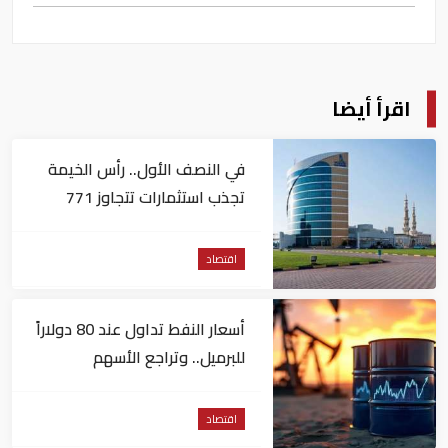
اقرأ أيضا
في النصف الأول.. رأس الخيمة
تجذب استثمارات تتجاوز 771
مليون درهم
اقتصاد
أسعار النفط تداول عند 80 دولاراً
للبرميل.. وتراجع الأسهم
الأمريكية
اقتصاد