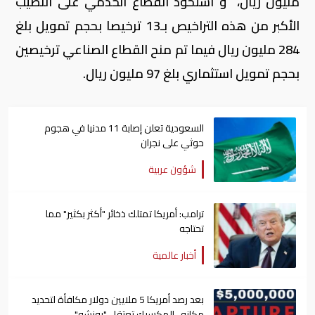
مليون ريال، و استحوذ القطاع الخدمي على النصيب
الأكبر من هذه التراخيص بـ13 ترخيصا بحجم تمويل بلغ
284 مليون ريال فيما تم منح القطاع الصناعي ترخيصين
بحجم تمويل استثماري بلغ 97 مليون ريال.
السعودية تعلن إصابة 11 مدنيا في هجوم
حوثي على نجران
شؤون عربية
ترامب: أمريكا تمتلك ذخائر "أكثر بكثير" مما
تحتاجه
أخبار عالمية
بعد رصد أمريكا 5 ملايين دولار مكافأة لتحديد
مكانه.. المكسيك تعتقل "بونشو"