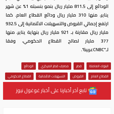
الودائع إلى 811.5 مليار ريال بنمو بنسبته 1% عن شهر
يناير، منها 310 مليار ريال ودائع القطاع العام. كما
ارتفع إجمالي القروض والتسهيلات الائتمانية إلى 932.5
مليار ريال مقارنة بـ 921 مليار ريال بنهاية يناير، منها
377 مليار لصالح القطاع الحكومي، وفقا
لـ"CNBCعربية".
البنوك العاملة
قطر
مصرف قطر المركزي
الودائع
القطاع العام
القروض
التسهيلات الائتمانية
القطاع الحكومي
تابع آخر أخبارنا على أخبار غوغول نيوز