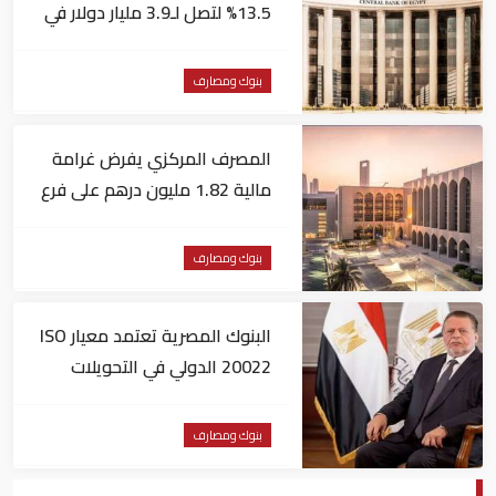
13.5% لتصل لـ3.9 مليار دولار في
يونيو
بنوك ومصارف
المصرف المركزي يفرض غرامة
مالية 1.82 مليون درهم على فرع
لبنك أجنبي
بنوك ومصارف
البنوك المصرية تعتمد معيار ISO
20022 الدولي في التحويلات
المالية
بنوك ومصارف