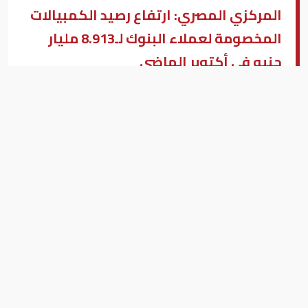
المركزي المصري: ارتفاع رصيد الكمبيالات
المخصومة لعملاء البنوك لـ8.913 مليار
جنيه في أكتوبر الماضي
طارق عامر محافظ البنك المركزي المصري
بيزنس (النسخة العربية )