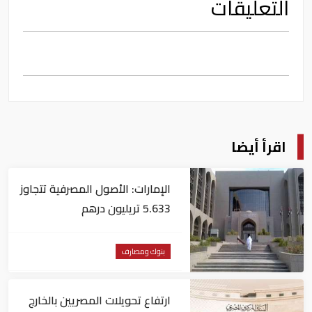
التعليقات
اقرأ أيضا
الإمارات: الأصول المصرفية تتجاوز
5.633 تريليون درهم
بنوك ومصارف
ارتفاع تحويلات المصريين بالخارج