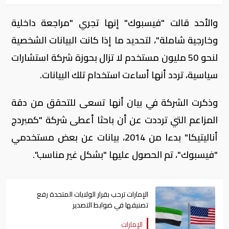
والأحد قالت "فيسبوك" إنها تجري "مراجعة داخلية
وخارجية شاملة"، لتحديد ما إذا كانت البيانات الشخصية
لنحو 50 مليون مستخدم لا تزال بحوزة شركة استشارات
سياسية، تردد أنها أساءت استخدام تلك البيانات.
وذكرت الشركة في بيان أنها تسعى للتحقق من دقة
المزاعم التي ترددت عن أن باحثا أعطى شركة "كمبردج
أناليتيكا" بدءا من 2014، بيانات عن بعض مستخدمي
"فيسبوك"، تم الحصول عليها "بشكل غير مناسب".
الإمارات ترحب بقرار الولايات المتحدة رفع
تصنيفها في ضوابط التصدير
الإمارات