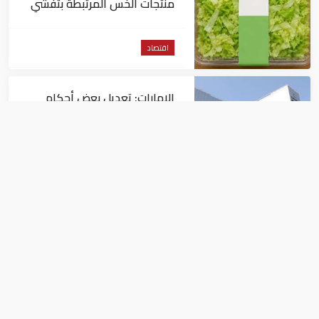
منتجات الخس المرتبطة بتفشي
داء السيكلوسبورا
اقتصاد
الإمارات: تعديل بعض أحكام
القرار الوزاري في شأن الضريبة
على الشركات والأعمال
اقتصاد
في النصف الأول.. رأس الخيمة
تجذب استثمارات تتجاوز 771
مليون درهم
اقتصاد