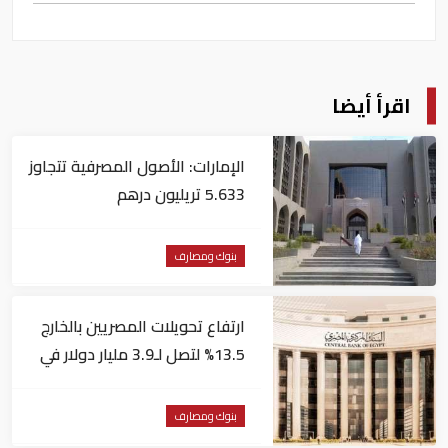
اقرأ أيضا
الإمارات: الأصول المصرفية تتجاوز
5.633 تريليون درهم
بنوك ومصارف
ارتفاع تحويلات المصريين بالخارج
13.5% لتصل لـ3.9 مليار دولار في
يونيو
بنوك ومصارف