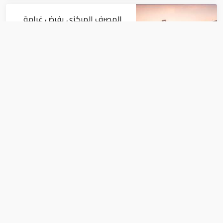
المصرف المركزي يفرض غرامة
مالية 1.82 مليون درهم على فرع
لبنك أجنبي
بنوك ومصارف
البنوك المصرية تعتمد معيار ISO
20022 الدولي في التحويلات
المالية
بنوك ومصارف
أبوظبي الأول ينفي التلاعب في الريال
القطري