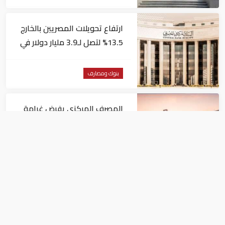
ارتفاع تحويلات المصريين بالخارج
13.5% لتصل لـ3.9 مليار دولار في
يونيو
بنوك ومصارف
المصرف المركزي يفرض غرامة
مالية 1.82 مليون درهم على فرع
لبنك أجنبي
بنوك ومصارف
البنوك المصرية تعتمد معيار ISO
20022 الدولي في التحويلات
المالية