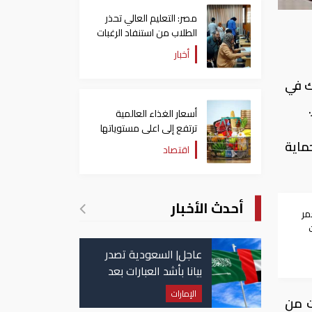
مصر: التعليم العالي تحذر
الطلاب من استنفاد الرغبات
قبل غلق التسجيل
أخبار
لك في
أسعار الغذاء العالمية
ترتفع إلى اعلى مستوياتها
منذ 3 سنوات
ماية
اقتصاد
أحدث الأخبار
مر
عاجل| السعودية تصدر
بيانا بأشد العبارات بعد
استهداف إيران لناقلة
الإمارات
ت من
إماراتية