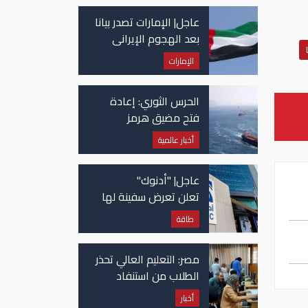
عاجل| الإمارات تصدر بيانا
بعد الهجوم الإيراني
على سفينة تابعة
الإمارات
لـ"أدنوك"
الحرس الثوري: إعادة
فتح مضيق هرمز
مرهونة بقبول واشنطن
أخبار عالمية
الكامل لشروط طهران
عاجل| "أدنوك"
تعلن تعرض سفينة لها
للاستهداف بصاروخ في
طاقة
مضيق هرمز
مصر: التعليم العالي تحذر
الطلاب من استنفاد
الرغبات قبل غلق
أخبار