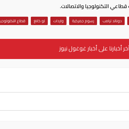
دونالد ترامب
رسوم جمركية
واردات
لو كانغ
قطاع التكنولوجيا
خر أخبارنا على أخبار غوغول نيوز