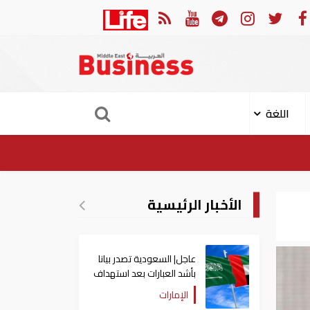
وري: إعادة فتح مضيق هرمز مرهونة بقبول واشنطن الكامل لشروط طهران
اللغة
الأخبار الرئيسية
عاجل| السعودية تصدر بيانا
بأشد العبارات بعد استهداف
إيران لناقلة إماراتية
الإمارات