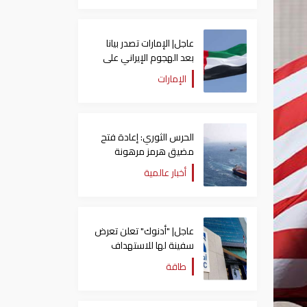
عاجل| الإمارات تصدر بيانا
بعد الهجوم الإيراني على
سفينة تابعة لـ"أدنوك"
الإمارات
الحرس الثوري: إعادة فتح
مضيق هرمز مرهونة
بقبول واشنطن الكامل
أخبار عالمية
لشروط طهران
عاجل| "أدنوك" تعلن تعرض
سفينة لها للاستهداف
بصاروخ في مضيق هرمز
طاقة