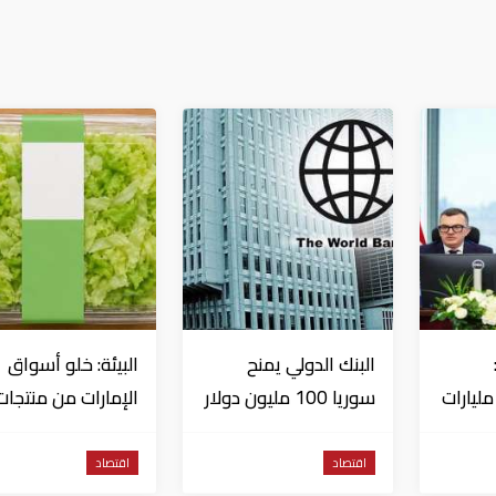
البنك الدولي يمنح
البيئة: خلو أسواق
تثمارات بـ4.5 مليارات
سوريا 100 مليون دولار
الإمارات من منتجات
اج
الخس المرتبطة بت
داء السيكلوسبورا
اقتصاد
اقتصاد