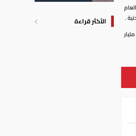
لعام
الأكثر قراءة
ا وصلت قيمة السحوبات خلال شهر فبراير 16.3 مليار درهم فقد بلغت قيمتها في شهر يناير 19.256 مليار