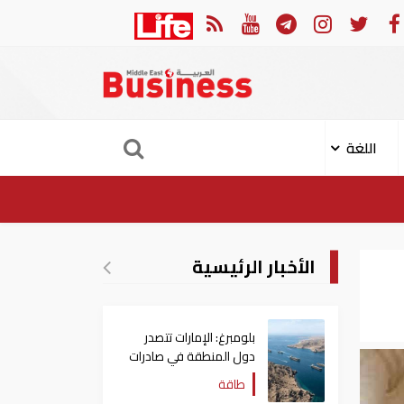
الإمارات: النيابة العامة تؤجل نظر قضية العتاد العسكري للسودان
اللغة
الأخبار الرئيسية
بلومبرغ: الإمارات تتصدر
دول المنطقة في صادرات
النفط عبر مضيق هرمز
طاقة