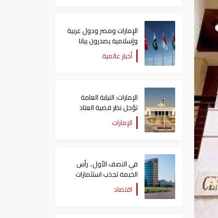
الإمارات ومصر ودول عربية
وإسلامية يصدرون بيانا
مشتركا بشأن الانتهاكات
أخبار عالمية
الإسرائيلية في غزة
الإمارات: النيابة العامة
تؤجل نظر قضية العتاد
العسكري للسودان
الإمارات
في النصف الأول.. رأس
الخيمة تجذب استثمارات
تتجاوز 771 مليون درهم
اقتصاد