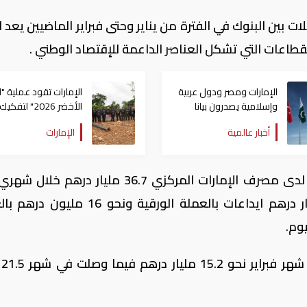
ات بين البنوك في الفترة من يناير وحتى فبراير الماضيين يعد 
اعات التي تشكل العناصر الداعمة للإقتصاد الوطني .
الإمارات ومصر ودول عربية
الإمارات تقود عملية "ا
وإسلامية يصدرون بيانا
الأخضر 2026" لتفكيك
مشتركا بشأن الانتهاكات
شبكات الجريمة البيئية
أخبار عالمية
الإمارات
الإسرائيلية في غزة
حوض الأمازون
من جانب اخر بلغت قيمة الإيداعات النقدية لدى مصرف الإمارات المركزي 36.7 مليار دره
وفبراير من العام الجاري منها 36.683 مليار درهم ايداعات بالعملة الورقية ونحو
وم.
وكانت 