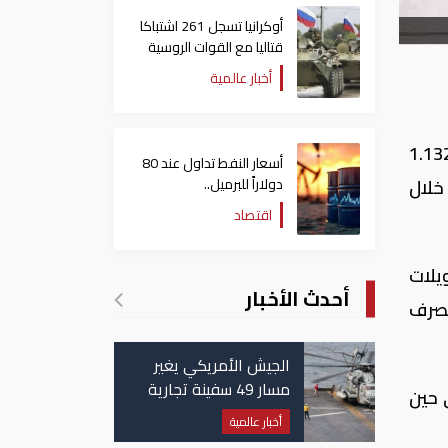
أوكرانيا تسجل 261 اشتباكا
قتاليا مع القوات الروسية
أخبار عالمية
يمة التحويلات المنفذة بين ؤ عبر نظام الإمارات للتحويلات المالية (يو أيه إي إف تي إس) 1.132
أسعار النفط تداول عند 80
دولاراً للبرميل..
خلال
وتراجع الأسهم الأمريكية
اقتصاد
ي قيمة التحويلات
أحدث الأخبار
ات المصرف
الجيش الأمريكي يغير
مسار 49 سفينة تجارية
ر يناير في حين
في مضيق هرمز
أخبار عالمية