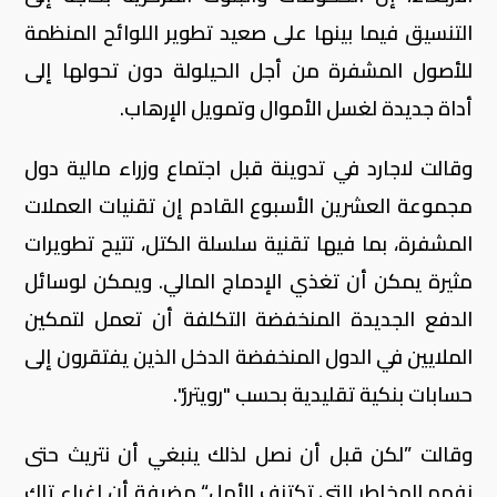
التنسيق فيما بينها على صعيد تطوير اللوائح المنظمة
للأصول المشفرة من أجل الحيلولة دون تحولها إلى
أداة جديدة لغسل الأموال وتمويل الإرهاب.
وقالت لاجارد في تدوينة قبل اجتماع وزراء مالية دول
مجموعة العشرين الأسبوع القادم إن تقنيات العملات
المشفرة، بما فيها تقنية سلسلة الكتل، تتيح تطويرات
مثيرة يمكن أن تغذي الإدماج المالي. ويمكن لوسائل
الدفع الجديدة المنخفضة التكلفة أن تعمل لتمكين
الملايين في الدول المنخفضة الدخل الذين يفتقرون إلى
حسابات بنكية تقليدية بحسب "رويترز".
وقالت ”لكن قبل أن نصل لذلك ينبغي أن نتريث حتى
نفهم المخاطر التي تكتنف الأمل“ مضيفة أن إغراء تلك