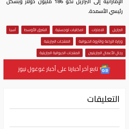
الإماراتية إلى البرازيل نحو 186 مليون دولار وبشكل
رئيسي الأسمدة.
البرازيل
الامارات
امكانيات لوجستية
الشرق الأوسط
آسيا
وزارة الزراعة والثروة الحيوانية
المنتجات البرازيلية
رجال الأعمال البرازيليين
المنتجات الحيوانية البرازيلية
تابع آخر أخبارنا على أخبار غوغول نيوز
التعليقات