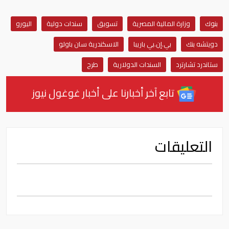
بنوك
وزارة المالية المصرية
تسويق
سندات دولية
اليورو
دويتشه بنك
بي.إن.بي باريبا
الاسكندرية سان باولو
ستاندرد تشارترد
السندات الدولارية
طرح
تابع آخر أخبارنا على أخبار غوغول نيوز
التعليقات