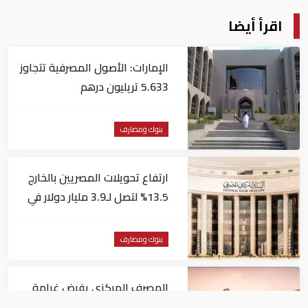
اقرأ أيضا
الإمارات: الأصول المصرفية تتجاوز
5.633 تريليون درهم
بنوك ومصارف
ارتفاع تحويلات المصريين بالخارج
13.5% لتصل لـ3.9 مليار دولار في
يونيو
بنوك ومصارف
المصرف المركزي يفرض غرامة
مالية 1.82 مليون درهم على فرع