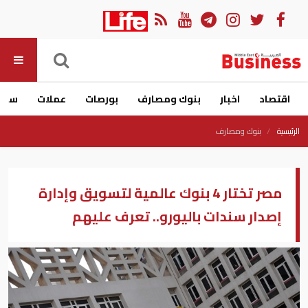
اقتصاد
اخبار
بنوك ومصارف
بورصات
عملات
سيار
الرئيسية
بنوك ومصارف
مصر تختار 4 بنوك عالمية لتسويق وإدارة
إصدار سندات باليورو.. تعرف عليهم