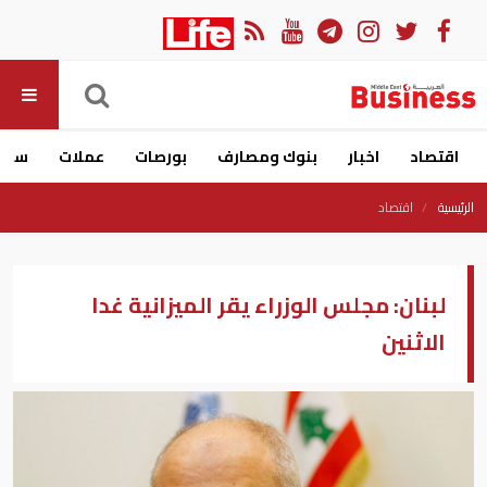
اقتصاد
اخبار
بنوك ومصارف
بورصات
عملات
سيار
الرئيسية
اقتصاد
لبنان: مجلس الوزراء يقر الميزانية غدا
الاثنين