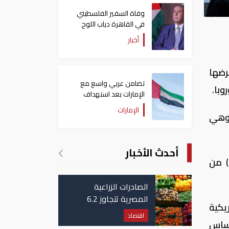
وفاة السفير الفلسطيني
في القاهرة دياب اللوح
أخبار
رضها
تضامن عربي واسع مع
وبا.
الإمارات بعد استهداف
ناقلة في مضيق هرمز
الإمارات
 وهي
أحدث الأخبار
) من
الصادرات الزراعية
المصرية تتجاوز 6.2
يكية
مليون طن حتى الآن
اقتصاد
أساس