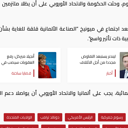
، وحثت الحكومة والاتحاد الأوروبي على أن يظلا ملتزمين ب
 اجتماع في ميونيخ ”الصناعة الألمانية قلقة للغاية بشأن 
 ذات تأثير واسع“.
ليندنر يستبعد التفاوض
أنجيلا ميركل: رفع
مجددا من أجل الائتلاف
العقوبات سيصب في
الحكومي مع أنجيلا ميركل
مصلحة ألمانيا وروسيا
أخبار
قضايا ساخنة
ائية، يجب على ألمانيا والاتحاد الأوروبي أن يواصلا دعم ال
رسوم جمركية
الرئيس الأمريكي
دونالد ترامب
الولايات المتحدة