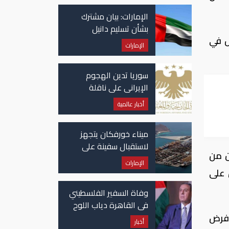
الإمارات: بيان مشترك
بشأن تسليم دانيل
ل في
كينيهان إلى السلطات
الإمارات
الإيرلندية
سوريا تدين الهجوم
الإيراني على ناقلة
"أدنوك" في مضيق هرمز
أخبار عالمية
ميناء خورفكان يتجهز
لاستقبال سفينة على
ن من
متنها 6068 سيارة صينية
الإمارات
 على
وفاة السفير الفلسطيني
في القاهرة دياب اللوح
 فرض
أخبار