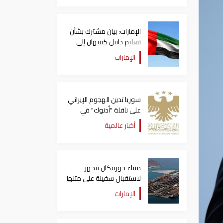
الإمارات: بيان مشترك بشأن
تسليم دانيل كينيهان إلى
السلطات الإيرلندية
الإمارات
سوريا تدين الهجوم الإيراني
على ناقلة "أدنوك" في
مضيق هرمز ‏
أخبار عالمية
ميناء خورفكان يتجهز
لاستقبال سفينة على متنها
6068 سيارة صينية
الإمارات