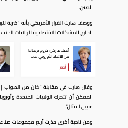
الصين.
ووصف هارت القرار الأمريكي بأنه ”ضربة للر
الخارج للمشكلات الاقتصادية للولايات المتحد
أنجيلا ميركل: خروج بريطانيا
من الاتحاد الأوروبي يجب
أن يحقق "توازنا منصفا"
أخبار
وقال هارت في مقابلة ”كان من الصواب إعفا
الممكن أن تتحرك الولايات المتحدة وأوروبا
سبيل المثال“.
ومن ناحية أخرى حذرت أربع مجموعات صناعية