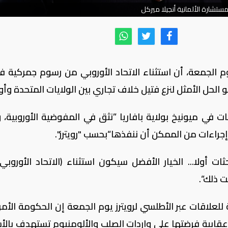
مستشارة الألمانية أنجيلا ميركل
يوم الجمعة، أن استثناء الاتحاد الأوروبي من رسوم جمركية ف
الحل الأمثل لنزع فتيل خلاف تجاري بين الولايات المتحدة وأور
 في ميونيخ بولاية بافاريا ”نثق في المفوضية الأوروبية،
جراءات من الممكن أن ننفذها“بحسب "رويترز".
 أولا... الخيار الأفضل سيكون استثناء (الاتحاد الأوروبي
ت ذلك“.
لعلاقات عبر الأطلسي لرويترز يوم الجمعة إن الحكومة الأمر
عقابية فرضتها على واردات الصلب والألومنيوم تستهدف بال