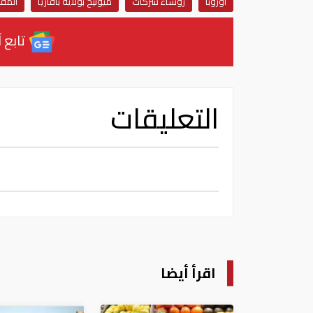
أوروبا
رؤساء شركات
ميونيخ بولاية بافاريا
المفو
تابع آ
التعليقات
اقرأ أيضا