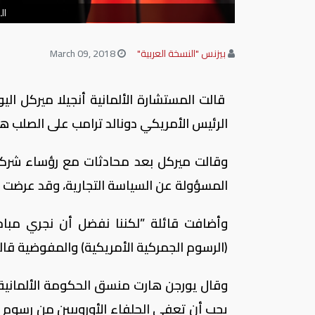
ال
بيزنس "النسخة العربية"
March 09, 2018
قالت المستشارة الألمانية أنجيلا ميركل ال
الرئيس الأمريكي دونالد ترامب على الصلب هو 
وقالت ميركل بعد محادثات مع رؤساء شركات
المسؤولة عن السياسة التجارية، وقد عرضت إ
وأضافت قائلة ”لكننا نفضل أن نجري مباحثات
(الرسوم الجمركية الأمريكية) والمفوضية قال
وقال يورجن هارت منسق الحكومة الألمانية ل
يجب أن تعفي الحلفاء الأوروبيين من رسوم 