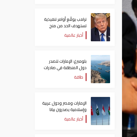
ترامب يوقّع أوامر تنفيذية
تستهدف الحد من منح
الجنسية الأمريكية بالولادة
أخبار عالمية
بلومبرغ: الإمارات تتصدر
دول المنطقة في صادرات
النفط عبر مضيق هرمز
طاقة
الإمارات ومصر ودول عربية
وإسلامية يصدرون بيانا
مشتركا بشأن الانتهاكات
أخبار عالمية
الإسرائيلية في غزة