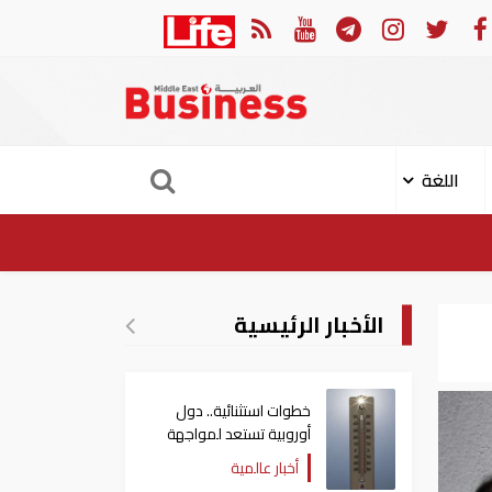
صابة 11 مدنيا في هجوم حوثي على نجران
ارتفاع 
اللغة
الأخبار الرئيسية
خطوات استثنائية.. دول
أوروبية تستعد لمواجهة
موجة حر غير مسبوقة
أخبار عالمية