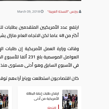
بيزنس "النسخة العربية"
March 09, 2018
ارتفع عدد الأمريكيين المتقدمين بطلبات 
أكثر من 48 عاما لكن الاتجاه العام مازال يشير إلى أوضاع قوية بسوق العمل.
في الأسبوع السابق وهو أدنى مستوى منذ ديسمبر 1969 ، وفقًا
كان اقتصاديون استطلعت رويترز آراءهم توقعوا زيادة طلبات إع
ارتفاع طلبات إعانة البطالة
الأمريكية من أدنى
مستوى في 48 عاما
اقتصاد