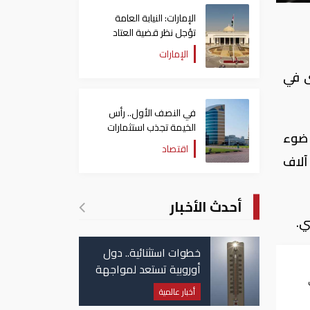
الإمارات: النيابة العامة
تؤجل نظر قضية العتاد
العسكري للسودان
الإمارات
ى في
في النصف الأول.. رأس
الخيمة تجذب استثمارات
ى معدل في ضوء
تتجاوز 771 مليون درهم
اقتصاد
وامل الموسمية بلغ 231 ألفا للأسبوع المنتهي في الثالث من مارس، كانت الطلبات انخفضت إلى 210 آلاف
أحدث الأخبار
خطوات استثنائية.. دول
أوروبية تستعد لمواجهة
موجة حر غير مسبوقة
أخبار عالمية