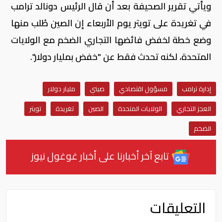
ويأتي تقرير الصحيفة بعد أن قال الرئيس دونالد ترامب
في تغريدة على تويتر يوم الأربعاء إن الصين طُلب منها
وضع خطة لخفض فائضها التجاري الضخم مع الولايات
المتحدة، لكنه تحدث فقط عن "خفض بمليار دولار".
إدارة ترامب
مسؤول اقتصادي
صيني
مليار دولار
العجز التجاري
الولايات المتحدة
الصين
تغريدة
تويتر
الضخم
تابع آخر أخبارنا على أخبار غوغول نيوز
التعليقات