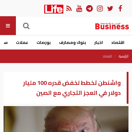
اقتصاد
اخبار
بنوك ومصارف
بورصات
عملات
سيار
الرئيسية
اقتصاد
واشنطن تخطط لخفض قدره 100 مليار
دولار في العجز التجاري مع الصين