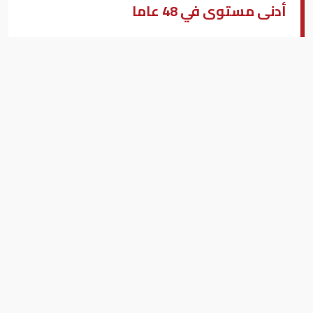
أدنى مستوى في 48 عاما
أشخاص يصطفون انتظارا لحضور معرض للتوظيف في كاليفورنيا
بيزنس "النسخة العربية"