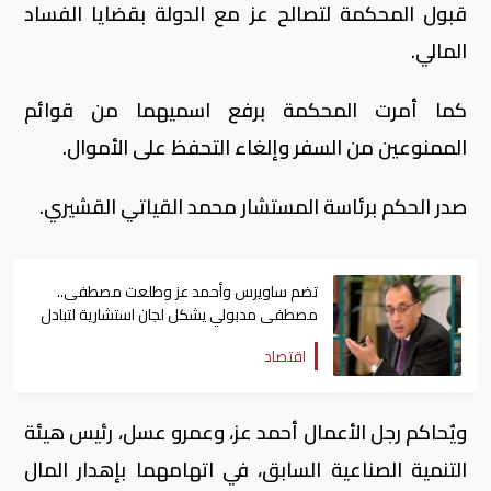
قبول المحكمة لتصالح عز مع الدولة بقضايا الفساد
المالي.
كما أمرت المحكمة برفع اسميهما من قوائم
الممنوعين من السفر وإلغاء التحفظ على الأموال.
صدر الحكم برئاسة المستشار محمد القياتي القشيري.
تضم ساويرس وأحمد عز وطلعت مصطفى..
مصطفى مدبولي يشكل لجان استشارية لتبادل
الرؤى
اقتصاد
ويٌحاكم رجل الأعمال أحمد عز، وعمرو عسل، رئيس هيئة
التنمية الصناعية السابق، في اتهامهما بإهدار المال