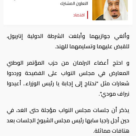
التعاون المشترك
اقتصاد
وألغي جوازيهما وأبلغت الشرطة الدولية إنتربول،
للقبض عليهما وتسليمهما للهند.
و احتج أعضاء البرلمان من حزب المؤتمر الوطني
المعارض في مجلس النواب على الفضيحة ورددوا
شعارات مثل "نحتاج إلى إجابة يا رئيس الوزراء.. أعيدوا
نيراف مودي".
يذكر أن جلسات مجلس النواب مؤجلة حتى الغد، في
حين أجل راجيا سابها رئيس مجلس الشيوخ الجلسات بعد
هتافات مماثلة.