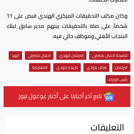
وكان مكتب التحقيقات المركزي الهندي قبض على 11
شخصاً على صلة بالتحقيقات بينهم مدير سابق لبنك
البنجاب الأهلي وموظف حالي فيه.
فضيحة احتيال مصرفي
البرلمان الهندي
احتيال مصرفي
الهند
البرلمان
نيراف مودي
ناريندرا مودي
المعارضة
رئيس الوزراء
تابع آخر أخبارنا على أخبار غوغول نيوز
التعليقات