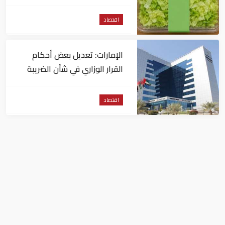
داء السيكلوسبورا
اقتصاد
الإمارات: تعديل بعض أحكام
القرار الوزاري في شأن الضريبة
على الشركات والأعمال
اقتصاد
في النصف الأول.. رأس الخيمة
تجذب استثمارات تتجاوز 771
مليون درهم
اقتصاد
القائمة الكاملة لأثرياء العرب لعام 2018