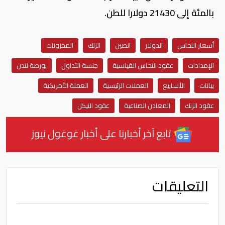
بالمئة إلى 21430 دولارا للطن.
أسعار النحاس
الدولار
الصين
الزنك
المخزونات
الإمدادات
عقود النحاس القياسية
جلسة التداول
بورصة لندن
بيانات
الأسابيع
العملات الرئيسية
العملة الأمريكية
عقود الزنك
المعادن الصناعية
عقود النيكل
تابع آخر أخبارنا على أخبار غوغول نيوز
التعليقات