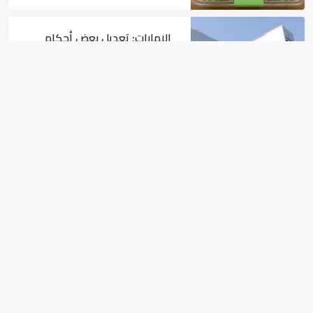
الإمارات: تعديل بعض أحكام
القرار الوزاري في شأن الضريبة
على الشركات والأعمال
اقتصاد
في النصف الأول.. رأس الخيمة
تجذب استثمارات تتجاوز 771
مليون درهم
اقتصاد
نانا أكوفو أدو: اقتصاد غانا سيكون "الأسرع
نموا في العالم" هذا العام