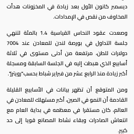
ديسمبر كانون الأول بعد زيادة في المخزونات هدأت
المخاوف من نقص في الإمدادات.
وصعدت عقود النحاس القياسية 1.4 بالمئة لتنهي
جلسة التداول في بورصة لندن للمعادن عند 7004
دولارات للطن، مرتفعة من أدنى مستوى في ثلاثة
أسابيع الذي هبطت إليه في الجلسة السابقة ومسجلة
أكبر زيادة منذ الرابع عشر من فبراير شباط بحسب"رويترز".
ومن المتوقع أن تظهر بيانات في الأسابيع القليلة
القادمة أن النمو في الصين،‭ ‬أكبر مستهلك للمعادن في
العالم، كان مستقرا في معظمه في بداية العام مع
انتعاش الصادرات وبقاء نشاط المصانع قويا إلى حد
كبير.