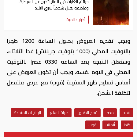
حرائق الغابات في ألمانيا تخرج عن السيطرة..
وعاصفة تقتل شخصاً شرق البلاد
أخبار عالمية
ويجب تقديم العروض بحلول الساعة 1200 ظهرا
بالتوقيت المحلي (1000 بتوقيت جرينتش) غدا الثلاثاء،
وستعلن النتيجة بعد الساعة 0330 عصرا بالتوقيت
المحلي في اليوم نفسه. ويجب أن تكون العروض على
أساس تسليم ظهر السفينة (فوب) مع عرض منفصل
لتكلفة الشحن.
قمح
مصر
قمح الطحين
هيئة السلع
الولايات المتحدة
كندا
ألمانيا
فوب