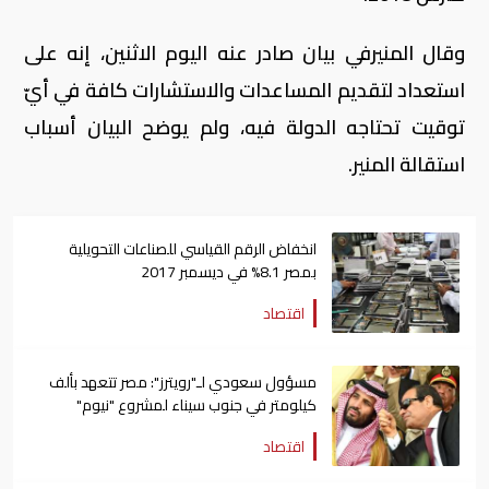
وقال المنيرفي بيان صادر عنه اليوم الاثنين، إنه على
استعداد لتقديم المساعدات والاستشارات كافة في أيّ
توقيت تحتاجه الدولة فيه، ولم يوضح البيان أسباب
استقالة المنير.
انخفاض الرقم القياسي للصناعات التحويلية
بمصر 8.1% في ديسمبر 2017
اقتصاد
مسؤول سعودي لـ"رويترز": مصر تتعهد بألف
كيلومتر في جنوب سيناء لمشروع "نيوم"
اقتصاد