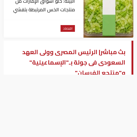
البيئة: خلو أسواق الإمارات من
منتجات الخس المرتبطة بتفشي
داء السيكلوسبورا
اقتصاد
بث مباشر| الرئيس المصرى وولى العهد
السعودى فى جولة بـ"الإسماعيلية"
و"منتجع الفرسان"