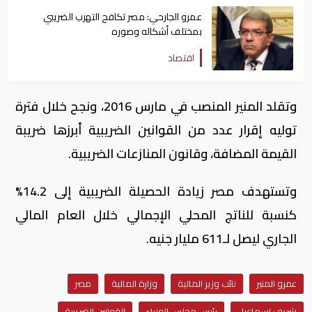
عمرو الجارحي: مصر تكافح التهرب الضريبي
بمختلف أشكاله وصوره
اقتصاد
وتقلد المنير المنصب في مارس 2016، ونجح خلال فترة
توليه إقرار عدد من القوانين الضريبية أبرزها ضريبة
القيمة المضافة، وقانون المنازعات الضريبية.
وتستهدف مصر زيادة الحصيلة الضريبية إلى 14.2%
كنسبة للناتج المحلي الإجمالي خلال العام المالي
الجاري ليصل لـ611 مليار جنيه.
عمرو المنير
نائب وزير المالية
وزارة المالية
مصر
شريف إسماعيل
رئيس مجلس الوزراء
القوانين الضريبية