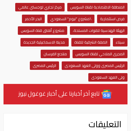
المنطقة الاقتصادية لقناة السويس
مركز تجاري لوجستي عالمي
فرص استثمارية
\مشروع "نيوم" السعودي
البحر الأحمر
الهيئة الهندسية للقوات المسلحة،
مشروع أنفاق قناة السويس
سيناء
الضفة الشرقية للقناة
مدينة الاسماعيلية الجديدة
المجرى الملاحي لقناة السويس
منتجع الفرسان
الرئيس المصرى وولى العهد السعودى
الرئيس المصرى
ولى العهد السعودى
تابع آخر أخبارنا على أخبار غوغول نيوز
التعليقات