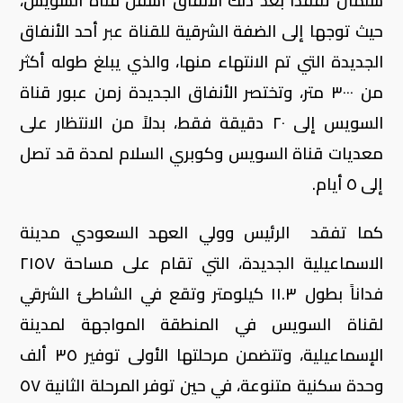
سلمان تفقدا بعد ذلك الأنفاق أسفل قناة السويس،
حيث توجها إلى الضفة الشرقية للقناة عبر أحد الأنفاق
الجديدة التي تم الانتهاء منها، والذي يبلغ طوله أكثر
من ٣٠٠٠ متر، وتختصر الأنفاق الجديدة زمن عبور قناة
السويس إلى ٢٠ دقيقة فقط، بدلاً من الانتظار على
معديات قناة السويس وكوبري السلام لمدة قد تصل
إلى ٥ أيام.​
كما تفقد الرئيس وولي العهد السعودي مدينة
الاسماعيلية الجديدة، التي تقام على مساحة ٢١٥٧
فداناً بطول ١١.٣ كيلومتر وتقع في الشاطئ الشرقي
لقناة السويس في المنطقة المواجهة لمدينة
الإسماعيلية، وتتضمن مرحلتها الأولى توفير ٣٥ ألف
وحدة سكنية متنوعة، في حين توفر المرحلة الثانية ٥٧