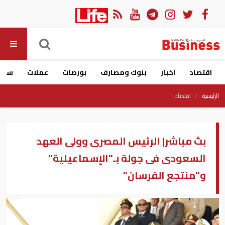
اقتصاد
اخبار
بنوك ومصارف
بورصات
عملات
سيار
الرئيسية
اقتصاد
بث مباشر| الرئيس المصرى وولى العهد
السعودى فى جولة بـ"الإسماعيلية"
و"منتجع الفرسان"