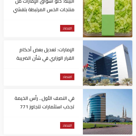
البيئة: خلو أسواق الإمارات من
منتجات الخس المرتبطة بتفشي
داء السيكلوسبورا
اقتصاد
الإمارات: تعديل بعض أحكام
القرار الوزاري في شأن الضريبة
على الشركات والأعمال
اقتصاد
في النصف الأول.. رأس الخيمة
تجذب استثمارات تتجاوز 771
مليون درهم
اقتصاد