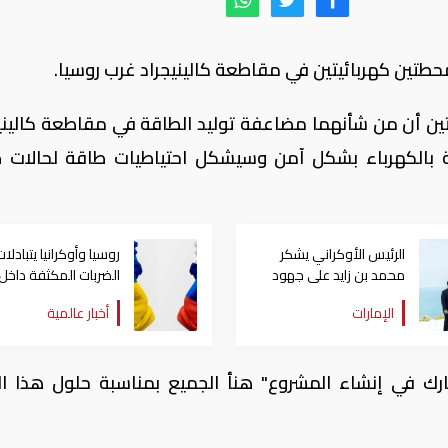
حطتين كهربائيتين في مقاطعة كالينيجراد غرب روسيا.
ين أن من شأنهما مضاعفة توليد الطاقة في مقاطعة كالينيج
ة بالكهرباء بشكل آمن وسيشكل احتياطيات طاقة لحالات ط
الرئيس الأوكراني يشكر
روسيا وأوكرانيا يتبادلات
محمد بن زايد على جهود
الضربات المكثفة داخل
الإمارات في تبادل الأسرى
العمق يوقع خسائر
الإمارات
أخبار عالمية
مع روسيا
جسيمة
ك في إنشاء المشروع" هنأ الجميع بمناسبة حلول هذا ا