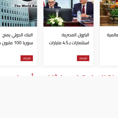
عالمية
البترول المصرية:
البنك الدولي يمنح
استثمارات بـ4.5 مليارات
سوريا 100 مليون دولار
ياتها منذ 3
دولار لزيادة الإنتاج
المحلي وتقليل
اقتصاد
اقتصاد
الاستيراد
ادلة للسفر قبل محادثات مع أوروبا