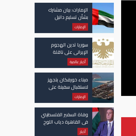
الإمارات: بيان مشترك
بشأن تسليم دانيل
كينيهان إلى السلطات
الإمارات
الإيرلندية
سوريا تدين الهجوم
الإيراني على ناقلة
"أدنوك" في مضيق هرمز
أخبار عالمية
ميناء خورفكان يتجهز
لاستقبال سفينة على
متنها 6068 سيارة صينية
الإمارات
وفاة السفير الفلسطيني
في القاهرة دياب اللوح
أخبار