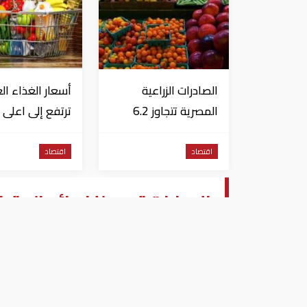
الصادرات الزراعية
أسعار الغذاء ال
المصرية تتجاوز 6.2
ترتفع إلى اعلى
مليون طن حتى الآن
مستو
سنوات
اقتصاد
اقتصاد
الإمارات تروج للفوائد المتب