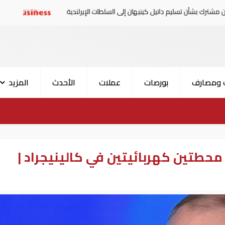
سليم دانيل كينيهان إلى السلطات الإيرلندية
سوريا تدين الهج
 ومصارف
بورصات
عملات
الأحدث
المزيد
حطتين كهربائيتين في كالينيجراد |