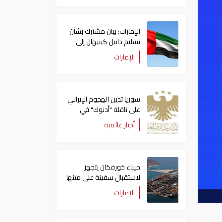
الإمارات: بيان مشترك بشأن
تسليم دانيل كينيهان إلى
السلطات الإيرلندية
الإمارات
سوريا تدين الهجوم الإيراني
على ناقلة "أدنوك" في
مضيق هرمز ‏
أخبار عالمية
ميناء خورفكان يتجهز
لاستقبال سفينة على متنها
6068 سيارة صينية
الإمارات