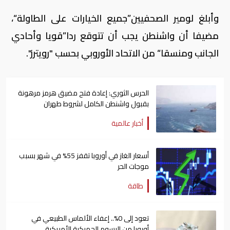
وأبلغ لومير الصحفيين”جميع الخيارات على الطاولة“،
مضيفا أن واشنطن يجب أن تتوقع ردا”قويا وأحادي
الجانب ومنسقا“ من الاتحاد الأوروبي بحسب "رويترز".
الحرس الثوري: إعادة فتح مضيق هرمز مرهونة
بقبول واشنطن الكامل لشروط طهران
أخبار عالمية
أسعار الغاز في أوروبا تقفز 55% في شهر بسبب
موجات الحر
طاقة
تعود إلى 0%.. إعفاء الألماس الطبيعي في
أوروبا من الرسوم الجمركية الأمريكية