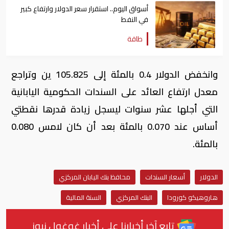
أسواق اليوم.. استقرار سعر الدولار وارتفاع كبير
في النفط
طاقة
وانخفض الدولار 0.4 بالمئة إلى 105.825 ين وتراجع
معدل ارتفاع العائد على السندات الحكومية اليابانية
التي أجلها عشر سنوات ليسجل زيادة قدرها نقطتي
أساس عند 0.070 بالمئة بعد أن كان لامس 0.080
بالمئة.
الدولار
أسعار السندات
محافظ بنك اليابان المركزي
هاروهيكو كورودا
البنك المركزي
السنة المالية
تابع آخر أخبارنا على أخبار غوغول نيوز