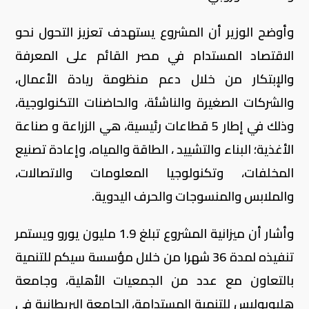
وأوضح الوزير أن المشروع يستهدف تعزیز التحول نحو
الاقتصاد المستدام في مصر القائم على المعرفة
والإبتكار من خلال دعم منظومة ریادة الأعمال،
والشركات الصغیرة والناشئة، والحاضنات التكنولوجية،
وذلك في إطار 5 قطاعات رئيسية، هي الزراعة و صناعة
الأغذیة؛ البناء والتشیید ، الطاقة والمیاه، وإعادة تصنیع
المخلفات، وتكنولوجیا المعلومات والاتصالات،
والملابس والمنسوجات والحرف الیدویة.
وأشار أن ميزانية المشروع تبلغ 1.9 مليون يورو ويستمر
تنفيذه لمدة 36 شهرا من خلال مؤسسة سیكم للتنمیة
بالتعاون مع عدد من الجمعيات الأهلية، وجامعة
هليوبوليس للتنمیة المستدامة، الجامعة البریطانیة في