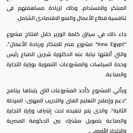
المبتكر والمستدام، وذلك لزيادة مساهمتهم فى
تنافسية قطاع الأعمال والنمو الاقتصادى الشامل.
جاء ذلك في سياق كلمة الوزير خلال افتتاح مشروع
"Inno Egypt" مشروع مصر للابتكار وريادة الأعمال"،
والتي ألقتها نيابة عنه الدكتورة شيرين الصباغ رئيس
وحدة السياسات والمشروعات التنموية بوزارة التجارة
والصناعة.
ويأتي المشروع كأحد المشروعات التي يتبناها برنامج
"دعم وإصلاح التعليم الفنى والتدريب المهنى- المرحلة
الثانية"، والذى يتم تنفيذه تحت إشراف وزارة التجارة
والصناعة بتمويل مشترك بين الحكومة المصرية
والاتحاد الأوروبي.