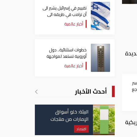
تقييم في إسرائيل يشير الى
أن ترامب في طريقه الى
إبرام اتفاق مع إيران
أخبار عالمية
خطوات استثنائية.. دول
ديدة
أوروبية تستعد لمواجهة
موجة حر غير مسبوقة
أخبار عالمية
سر
جع
أحدث الأخبار
البيئة: خلو أسواق
الإمارات من منتجات
ة الأمريكية
الخس المرتبطة بتفشي
اقتصاد
داء السيكلوسبورا