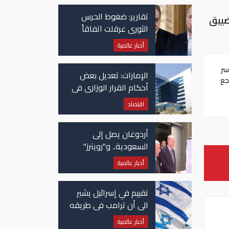
تقارير: ضغوط الحرس
ضييق
الثوري عرقلت اتفاقاً
وشيكاً حول هرمز
أخبار عالمية
سر
الإمارات: تعديل بعض
جع
أحكام القرار الوزاري في
شأن الضريبة على
اقتصاد
الشركات والأعمال
أردوغان يصل إلى
السعودية.. و"رويترز"
تكشف تفاصيل الاتفاق
أخبار عالمية
المرتقب
تقييم في إسرائيل يشير
الى أن ترامب في طريقه
الى إبرام اتفاق مع إيران
أخبار عالمية