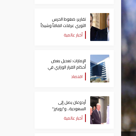
تقارير: ضغوط الحرس
الثوري عرقلت اتفاقاً وشيكاً
حول هرمز
أخبار عالمية
الإمارات: تعديل بعض
أحكام القرار الوزاري في
شأن الضريبة على الشركات
اقتصاد
والأعمال
أردوغان يصل إلى
السعودية.. و"رويترز"
تكشف تفاصيل الاتفاق
أخبار عالمية
المرتقب