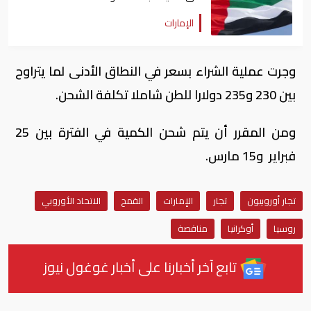
الإمارات
وجرت عملية الشراء بسعر في النطاق الأدنى لما يتراوح
بين 230 و235 دولارا للطن شاملا تكلفة الشحن.
ومن المقرر أن يتم شحن الكمية في الفترة بين 25
فبراير و15 مارس.
تجار أوروبيون
تجار
الإمارات
القمح
الاتحاد الأوروبي
روسيا
أوكرانيا
مناقصة
تابع آخر أخبارنا على أخبار غوغول نيوز