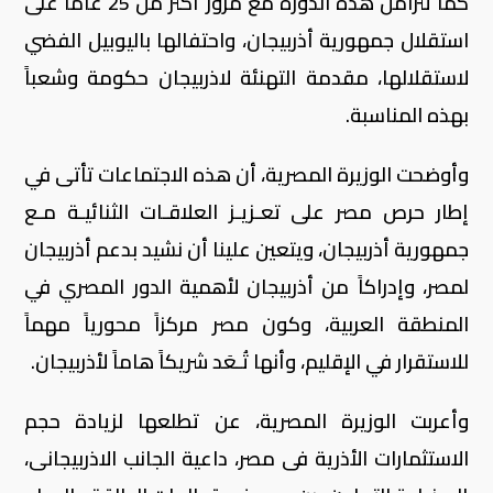
كما تتزامن هذه الدورة مع مرور أكثر من 25 عاماً على
استقلال جمهورية أذربيجان، واحتفالها باليوبيل الفضي
لاستقلالها، مقدمة التهنئة لاذربيجان حكومة وشعباً
بهذه المناسبة.
وأوضحت الوزيرة المصرية، أن هذه الاجتماعات تأتى في
إطار حرص مصر على تعـزيـز العلاقـات الثنائيـة مـع
جمهورية أذربيجان، ويتعين علينا أن نشيد بدعم أذربيجان
لمصر، وإدراكاً من أذربيجان لأهمية الدور المصري في
المنطقة العربية، وكون مصر مركزاً محورياً مهماً
للاستقرار في الإقليم، وأنها تُـعَد شريكاً هاماً لأذربيجان.
وأعربت الوزيرة المصرية، عن تطلعها لزيادة حجم
الاستثمارات الأذرية فى مصر، داعية الجانب الاذربيجانى،