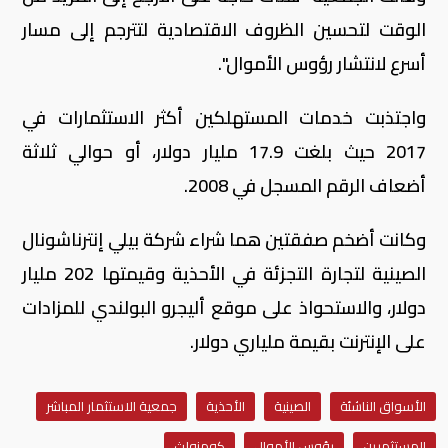
الوقت لتحسين الظروف الاقتصادية لتترجم إلى مسار
أسرع لانتشار رؤوس الأموال".
واجتذبت خدمات المستهلكين أكثر الاستثمارات في
2017 حيث بلغت 17.9 مليار دولار، أو حوالي ثلاثة
أضعاف الرقم المسجل في 2008.
وكانت أضخم صفقتين هما شراء شركة بيلي إنترناشونال
الصينية لتجارة التجزئة في الأحذية وقيمتها 202 مليار
دولار، والاستحواذ على موقع أليجرو البولندي للمزادات
على الإنترنت بقيمة ملياري دولار.
الأسواق الناشئة
الصينية
الأحذية
جمعية الاستثمار المباشر
المستثمرين
رؤوس الأموال
كومنولث