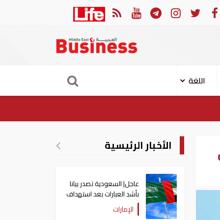
 الثوري: إعادة فتح مضيق هرمز مرهونة بقبول واشنطن الكامل لشروط طهران
اللغة
الأخبار الرئيسية
عاجل| السعودية تصدر بيانا
بأشد العبارات بعد استهداف
إيران لناقلة إماراتية
الإمارات