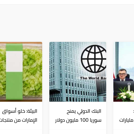
البنك الدولي يمنح
البيئة: خلو أسواق
تثمارات بـ4.5 مليارات
سوريا 100 مليون دولار
الإمارات من منتجات
اج
الخس المرتبطة بت