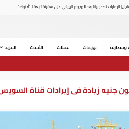
 بيانا بعد الهجوم الإيراني على سفينة تابعة لـ"أدنوك"
الحرس
 ومصارف
بورصات
عملات
الأحدث
المزيد
اء المصري": 300 مليون جنيه زيادة فى إيرادات قناة السويس