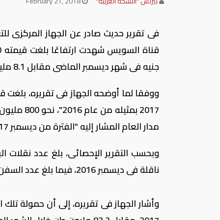
بيزنس "النسخة العربية"
February 21, 2018
فى تقرير حديث صادر عن الجهاز المركزى للتعب
جنيه فى شهر ديسمبر الماضى مقابل 8.1 مليار جنيه فى نوفمبر السابق له.
ووفقا لما أوضحه الجهاز فى تقريره، بلغت قي
2017 بمثيل
مدار العام المشار إليه "الفترة من ديسمبر 2017- ديسمبر 2016".
ناقلة فى ديسمبر 2016، فيما بلغ عدد السفن الأخرى 1101 سفينة، مقابل 1050 سفينة فى ديسمبر 2016.