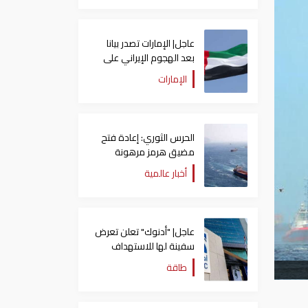
عاجل| الإمارات تصدر بيانا
بعد الهجوم الإيراني على
سفينة تابعة لـ"أدنوك"
الإمارات
الحرس الثوري: إعادة فتح
مضيق هرمز مرهونة
بقبول واشنطن الكامل
أخبار عالمية
لشروط طهران
عاجل| "أدنوك" تعلن تعرض
سفينة لها للاستهداف
بصاروخ في مضيق هرمز
طاقة