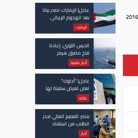
عاجل| الإمارات تصدر بيانا
ضح الرسم البيانى التالى، التطور فى إيرادات هيئة قناة السويس على مدار عام فى الفترة من ديسمبر 2016
بعد الهجوم الإيراني
على سفينة تابعة
الإمارات
لـ"أدنوك"
الحرس الثوري: إعادة
فتح مضيق هرمز
مرهونة بقبول واشنطن
أخبار عالمية
الكامل لشروط طهران
عاجل| "أدنوك"
تعلن تعرض سفينة لها
للاستهداف بصاروخ في
طاقة
مضيق هرمز
مصر: التعليم العالي تحذر
الطلاب من استنفاد
الرغبات قبل غلق
أخبار