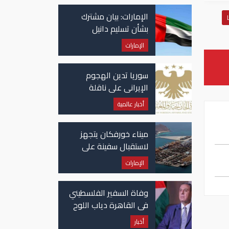
الإمارات: بيان مشترك
بشأن تسليم دانيل
كينيهان إلى السلطات
الإمارات
الإيرلندية
سوريا تدين الهجوم
الإيراني على ناقلة
"أدنوك" في مضيق هرمز
أخبار عالمية
ميناء خورفكان يتجهز
لاستقبال سفينة على
متنها 6068 سيارة صينية
الإمارات
وفاة السفير الفلسطيني
في القاهرة دياب اللوح
أخبار