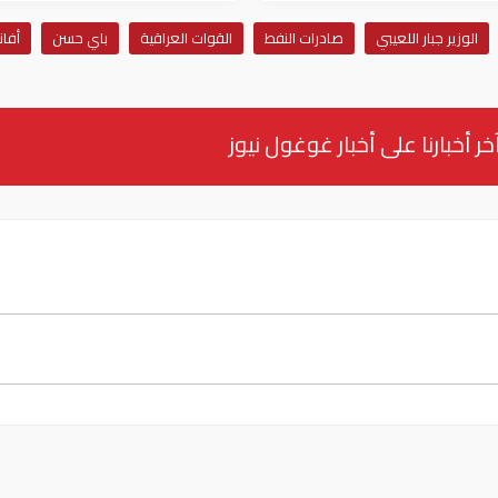
الوزير جبار اللعيبي
صادرات النفط
القوات العراقية
باي حسن
أفانا
خر أخبارنا على أخبار غوغول نيوز