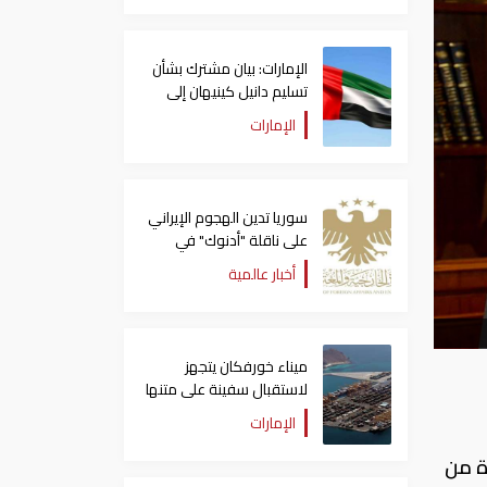
الإمارات: بيان مشترك بشأن
تسليم دانيل كينيهان إلى
السلطات الإيرلندية
الإمارات
سوريا تدين الهجوم الإيراني
على ناقلة "أدنوك" في
مضيق هرمز ‏
أخبار عالمية
ميناء خورفكان يتجهز
لاستقبال سفينة على متنها
6068 سيارة صينية
الإمارات
وة من