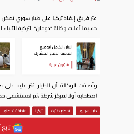
عثر فريق إنقاذ تركيا على طيار سوري تمكن
حسبما أعلنت وكالة "دوجان" التركية للأنباء الي
البيان الكامل لتوقيع
اتفاقية الدفاع المشترك
بين السعودية وتركيا
شؤون عربية
وباكستان
اصطحابه أولا لمركز شرطة ،ثم لمستشفى حك
طيار سوري
تحطم طائرة
تركيا
منطقة "خطاي
تابع آ