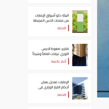
البيئة: خلو أسواق الإمارات
من منتجات الخس المرتبطة
بتفشي داء السيكلوسبورا
اقتصاد
تقارير: ضغوط الحرس
الثوري عرقلت اتفاقاً وشيكاً
حول هرمز
أخبار عالمية
الإمارات: تعديل بعض
أحكام القرار الوزاري في
شأن الضريبة على الشركات
اقتصاد
والأعمال