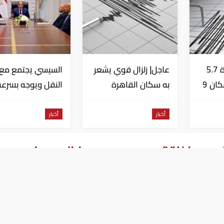
عاجل| زلزال بقوة 5.7
عاجل| زلزال قوي يشعر
السيسي يجتمع مع و
درجة يشعر به سكان 9
به سكان القاهرة
النقل ويوجه بسرعة
دول على بعد 29 كم
الانتهاء من
المشروعات الجاري
أخبار
أخبار
تنفيذها
ا جديدا للتقدم صوب وسط الموصل