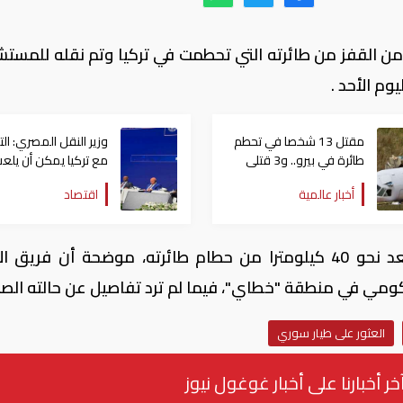
 من القفز من طائرته التي تحطمت في تركيا وتم نقله للمست
وم الأحد .
مقتل 13 شخصا في تحطم
وزير النقل المصري: الت
طائرة في بيرو.. و3 قتلى
مع تركيا يمكن أن يلع
في انفجار وسط موسكو
دوراً في التنمية بمنطقت
أخبار عالمية
اقتصاد
وأضافت الوكالة أن الطيار عُثر عليه على بعد نحو 40 كيلومترا من حطام طائرته، موضحة أن فري
ومي في منطقة "خطاي"، فيما لم ترد تفاصيل عن حالته الصح
العثور على طيار سوري
خر أخبارنا على أخبار غوغول نيوز