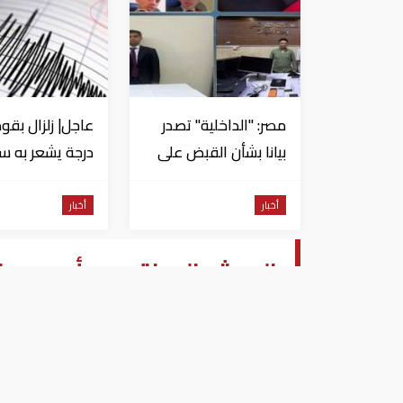
مصر: "الداخلية" تصدر
بيانا بشأن القبض على
منتحل صفة قاضي
للاستيلاء على
من السويس
أخبار
أخبار
المواطنين
الجيش العراقي يبدأ هجوم
القديمة