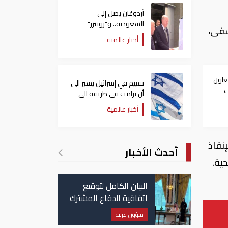
أردوغان يصل إلى
السعودية.. و"رويترز"
شفى،
تكشف تفاصيل الاتفاق
أخبار عالمية
المرتقب
عاون
تقييم في إسرائيل يشير الى
ب
أن ترامب في طريقه الى
نا
إبرام اتفاق مع إيران
أخبار عالمية
ق الإنقاذ
أحدث الأخبار
ية.
البيان الكامل لتوقيع
اتفاقية الدفاع المشترك
بين السعودية وتركيا
شؤون عربية
وباكستان