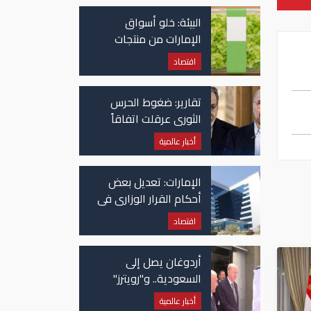
البيئة: خلو أسواق
الإمارات من منتجات
الخس المرتبطة بتفشي
اقتصاد
داء السيكلوسبورا
تقارير: ضغوط الحرس
الثوري عرقلت اتفاقاً
وشيكاً حول هرمز
أخبار عالمية
الإمارات: تعديل بعض
أحكام القرار الوزاري في
شأن الضريبة على
اقتصاد
الشركات والأعمال
أردوغان يصل إلى
السعودية.. و"رويترز"
تكشف تفاصيل الاتفاق
أخبار عالمية