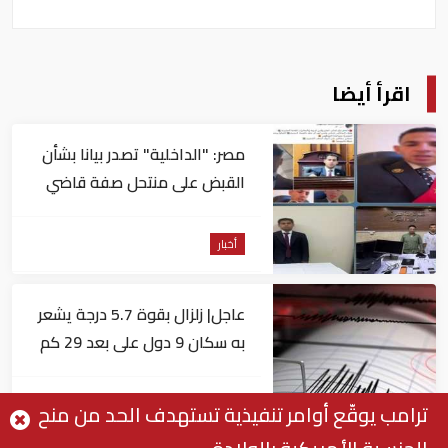
اقرأ أيضا
مصر: "الداخلية" تصدر بيانا بشأن
القبض على منتحل صفة قاضي
للاستيلاء على المواطنين
أخبار
عاجل| زلزال بقوة 5.7 درجة يشعر
به سكان 9 دول على بعد 29 كم
من السويس
أخبار
ترامب يوقّع أوامر تنفيذية تستهدف الحد من منح