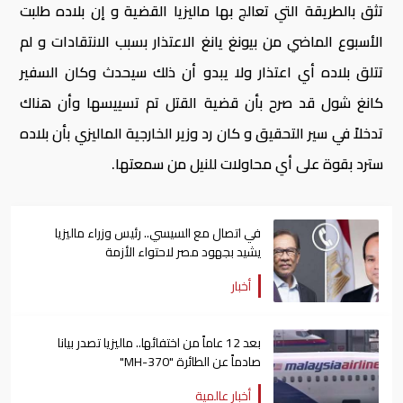
تثق بالطريقة التي تعالج بها ماليزيا القضية و إن بلاده طلبت
الأسبوع الماضي من بيونغ يانغ الاعتذار بسبب الانتقادات و لم
تتلق بلاده أي اعتذار ولا يبدو أن ذلك سيحدث وكان السفير
كانغ شول قد صرح بأن قضية القتل تم تسييسها وأن هناك
تدخلاً في سير التحقيق و كان رد وزير الخارجية الماليزي بأن بلاده
سترد بقوة على أي محاولات للنيل من سمعتها.
في اتصال مع السيسي.. رئيس وزراء ماليزيا
يشيد بجهود مصر لاحتواء الأزمة
أخبار
بعد 12 عاماً من اختفائها.. ماليزيا تصدر بيانا
صادماً عن الطائرة "MH-370"
أخبار عالمية