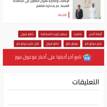
الإمارات وماليزيا تعززان التعاون في مكافحة
الفساد عبر مذكرة تفاهم
اقتصاد
أنيفة أمان
ماليزيا
سفير كوريا الشمالية
كانغ شول
كيم جونغ نام
بيونغ يانغ
كانغ شول
قتل كيم جونغ نام
تابع آخر أخبارنا على أخبار غوغول نيوز
التعليقات