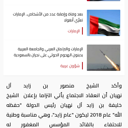
بعد وفاة وإصابة عدد من الأشخاص.. الإمارات
تعزّي أنغولا
الإمارات
الإمارات والبرلمان العربي والجامعة العربية
يدينون الهجوم الحوثي على نجران بالسعودية
شؤون عربية
وأكد الشيخ منصور بن زايد آل
نهيان أن انعقاد الاجتماع يأتي التزاما بإعلان الشيخ
خليفة بن زايد آل نهيان رئيس الدولة "حفظه
الله" عام 2018 ليكون "عام زايد"، وهي مناسبة وطنية
للاحتفاء بالقائد المؤسس المغفور له