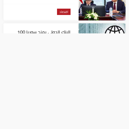
وتقليل الاستيراد
اقتصاد
البنك الدولي يمنح سوريا 100
مليون دولار
اقتصاد
البيئة: خلو أسواق الإمارات من
منتجات الخس المرتبطة بتفشي
داء السيكلوسبورا
اقتصاد
احتياطي الأردن من العملات الأجنبية ينمو