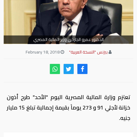
الدكتور عمرو الجارحى وزير المالية المصري
بيزنس "النسخة العربية"
February 18, 2018
تعتزم وزارة المالية المصرية اليوم "الأحد" طرح أذون
خزانة لأجلي 91 و 273 يوماً بقيمة إجمالية تبلغ 15 مليار
جنيه.